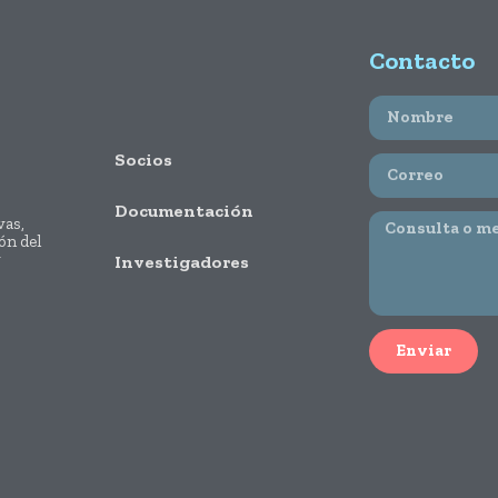
Contacto
Socios
Documentación
vas,
ón del
y
Investigadores
Enviar